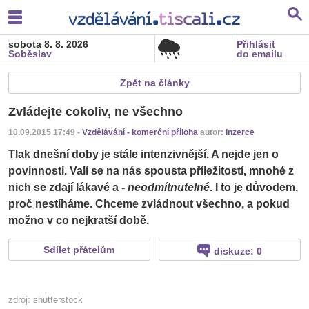
sobota 8. 8. 2026
Přihlásit
Soběslav
do emailu
Zpět na články
Zvládejte cokoliv, ne všechno
10.09.2015 17:49 -
Vzdělávání - komerční příloha
autor:
Inzerce
Tlak dnešní doby je stále intenzivnější. A nejde jen o
povinnosti. Valí se na nás spousta příležitostí, mnohé z
nich se zdají lákavé a -
neodmítnutelné
. I to je důvodem,
proč nestíháme. Chceme zvládnout všechno, a pokud
možno v co nejkratší době.
Tweet
Sdílet přátelům
diskuze:
0
zdroj: shutterstock