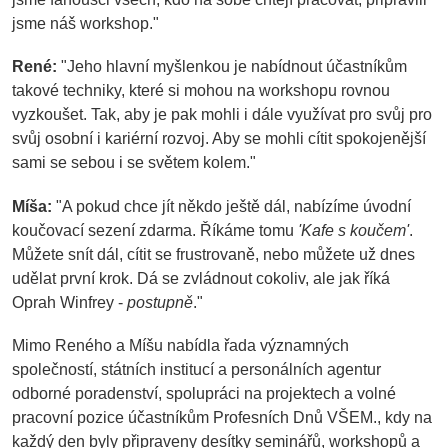
jsme náš workshop."
René:
"Jeho hlavní myšlenkou je nabídnout účastníkům
takové techniky, které si mohou na workshopu rovnou
vyzkoušet. Tak, aby je pak mohli i dále využívat pro svůj pro
svůj osobní i kariérní rozvoj. Aby se mohli cítit spokojenější
sami se sebou i se světem kolem."
Míša:
"A pokud chce jít někdo ještě dál, nabízíme úvodní
koučovací sezení zdarma. Říkáme tomu
'
Kafe s koučem
'
.
Můžete snít dál, cítit se frustrovaně, nebo můžete už dnes
udělat první krok. Dá se zvládnout cokoliv, ale jak říká
Oprah Winfrey -
postupně
."
Mimo Reného a Míšu nabídla řada významných
společností, státních institucí a personálních agentur
odborné poradenství, spolupráci na projektech a volné
pracovní pozice účastníkům Profesních Dnů VŠEM., kdy na
každý den byly připraveny desítky seminářů, workshopů a