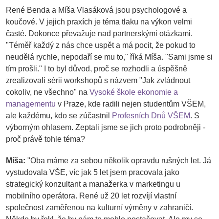
René Benda a Míša Vlasáková jsou psychologové a
koučové. V jejich praxích je téma tlaku na výkon velmi
časté. Dokonce převažuje nad partnerskými otázkami.
"Téměř každý z nás chce uspět a má pocit, že pokud to
neudělá rychle, nepodaří se mu to," říká Míša. "Sami jsme si
tím prošli." I to byl důvod, proč se rozhodli a úspěšně
zrealizovali sérii workshopů s názvem "Jak zvládnout
cokoliv, ne všechno" na
Vysoké škole ekonomie a
managementu
v Praze, kde radili nejen studentům VŠEM,
ale každému, kdo se zúčastnil
Profesních Dnů VŠEM
. S
výborným ohlasem. Zeptali jsme se jich proto podrobněji -
proč právě tohle téma?
Míša:
"Oba máme za sebou několik opravdu rušných let. Já
vystudovala VŠE, víc jak 5 let jsem pracovala jako
strategický konzultant a manažerka v marketingu u
mobilního operátora. René už 20 let rozvíjí vlastní
společnost zaměřenou na kulturní výměny v zahraničí.
Někdo by řekl, že by nám to mohlo postačovat. Ale my se