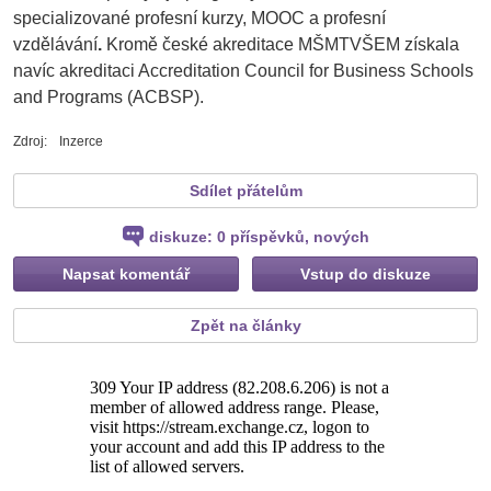
specializované profesní kurzy, MOOC a profesní
vzdělávání
.
Kromě české akreditace MŠMTVŠEM získala
navíc akreditaci Accreditation Council for Business Schools
and Programs (ACBSP).
Zdroj:
Inzerce
Tweet
Sdílet přátelům
diskuze:
0
příspěvků
,
nových
Napsat komentář
Vstup do diskuze
Zpět na články