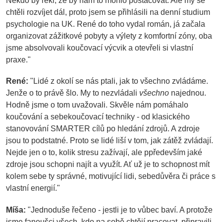
chtěli rozvíjet dál, proto jsem se přihlásili na denní studium
psychologie na UK. René do toho vydal román, já začala
organizovat zážitkové pobyty a výlety z komfortní zóny, oba
jsme absolvovali koučovací výcvik a otevřeli si vlastní
praxe."
René:
"Lidé z okolí se nás ptali, jak to všechno zvládáme.
Jenže o to právě šlo. My to nezvládali
všechno
najednou.
Hodně jsme o tom uvažovali. Skvěle nám pomáhalo
koučování a sebekoučovací techniky - od klasického
stanovování SMARTER cílů po hledání zdrojů. A zdroje
jsou to podstatné. Proto se lidé liší v tom, jak zátěž zvládají.
Nejde jen o to, kolik stresu zažívají, ale ppředevším jaké
zdroje jsou schopni najít a využít. Ať už je to schopnost mít
kolem sebe ty správné, motivující lidi, sebedůvěra či práce s
vlastní energií."
Míša:
"Jednoduše řečeno - jestli je to vůbec baví. A protože
jsme fanoušci všech, kdo na sobě chtějí pracovat, připravili