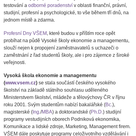
testování a
odborné poradenství
v oblasti finanční, právní,
studijní, profesní a psychologické, to vše během tří dnů, na
jednom místě a zdarma.
Profesní Dny VŠEM
, které budou v příštím roce opět
probíhat na půdě Vysoké školy ekonomie a managementu,
slouží nejen k propojení zaměstnavatelů s uchazeči o
zaměstnání z řad studentů školy, ale i pro zájemce z široké
veřejnosti.
Vysoká škola ekonomie a managementu
(
www.vsem.cz
)
se stala součástí českého vysokého
školství na základě státního souhlasu uděleného
Ministerstvem školství, mládeže a tělovýchovy ČR v říjnu
roku 2001. Svým studentům nabízí bakalářské (
Bc.
),
magisterské (
Ing.
/
MBA
) a doktorandské (
Ph.D.
) studijní
programy vestudijních oborech Podniková ekonomika,
Komunikace a lidské zdroje, Marketing, Management firem.
VŠEM dále poskytuje programy celoživotního vzdělávání i